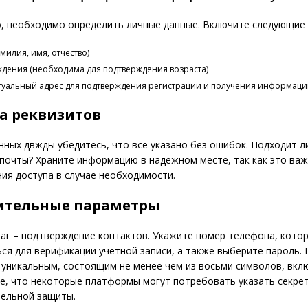
, необходимо определить личные данные. Включите следующие 
илия, имя, отчество)
ждения (необходима для подтверждения возраста)
ктуальный адрес для подтверждения регистрации и получения информаци
а реквизитов
нных двжды убедитесь, что все указано без ошибок. Подходит л
почты? Храните информацию в надежном месте, так как это важ
ия доступа в случае необходимости.
ительные параметры
г – подтверждение контактов. Укажите номер телефона, кото
ся для верификации учетной записи, а также выберите пароль.
уникальным, состоящим не менее чем из восьми символов, вкл
е, что некоторые платформы могут потребовать указать секре
тельной защиты.