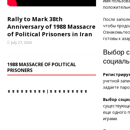
имя пользова
положительн
Rally to Mark 38th
После заполн
Anniversary of 1988 Massacre
чтобы продо
Ознакомьтесь
of Political Prisoners in Iran
готовы к аза
July 27, 2026
Выбор с
социаль
1988 MASSACRE OF POLITICAL
PRISONERS
Регистрируя
учетной запи
задаете паро
⏬ ⏬ ⏬ ⏬ ⏬ ⏬ ⏬ ⏬ ⏬ | ⏬ ⏬ ⏬ ⏬ ⏬ ⏬ ⏬ ⏬ ⏬
Выбор соци
существующи
еще одного п
играми.