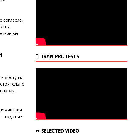
это
е согласие,
очты.
еперь вы
и
IRAN PROTESTS
ь доступ к
остоятельно
пароля.
апоминания
аслаждаться
⏩ SELECTED VIDEO