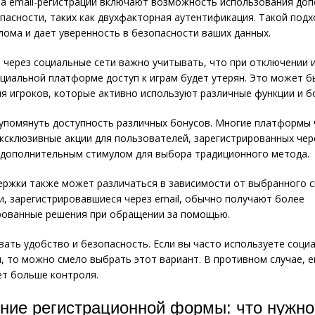
а email-регистрации включают возможность использования до
пасности, таких как двухфакторная аутентификация. Такой под
лома и дает уверенность в безопасности ваших данных.
 через социальные сети важно учитывать, что при отключении 
оциальной платформе доступ к играм будет утерян. Это может б
я игроков, которые активно используют различные функции и б
 упомянуть доступность различных бонусов. Многие платформы
ксклюзивные акции для пользователей, зарегистрированных чере
 дополнительным стимулом для выбора традиционного метода.
ржки также может различаться в зависимости от выбранного с
, зарегистрировавшиеся через email, обычно получают более
рованные решения при обращении за помощью.
ать удобство и безопасность. Если вы часто используете социа
, то можно смело выбрать этот вариант. В противном случае, e
т больше контроля.
ние регистрационной формы: что нужно