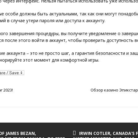
о через интерфейс. Нельзя пытаться использовать уже использо
е особи должны быть актуальными, так как они могут понадоб
ий в случае утери пароля или доступа к аккаунту.
ого завершения процедуры, вы получите уведомление о заверш
я после этого войти в аккаунт, чтобы проверить доступность в
е аккаунта – это не просто шаг, а гарантия безопасности и за
гнорируйте этот момент для комфортной игры.
r 2023!
Обзор казино Эпикстар
OF JAMES BEZAN,
IRWIN COTLER, CANADA’S 