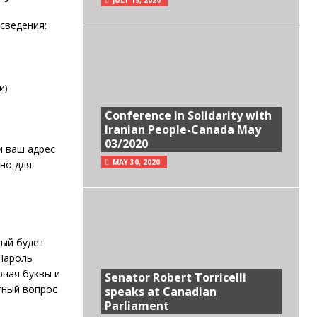
сведения:
и)
Conference in Solidarity with
Iranian People-Canada May
03/2020
и ваш адрес
MAY 30, 2020
но для
рый будет
 Пароль
ючая буквы и
Senator Robert Torricelli
тный вопрос
speaks at Canadian
Parliament