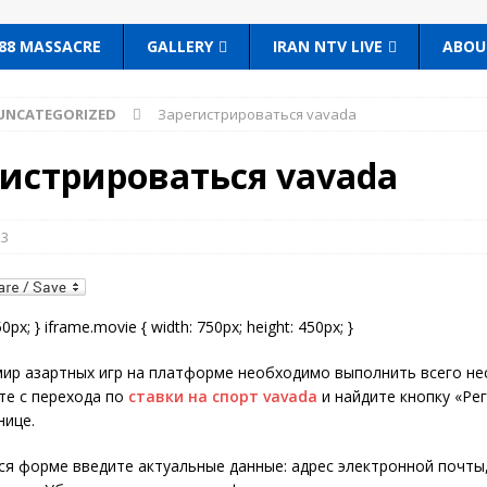
88 MASSACRE
GALLERY
IRAN NTV LIVE
ABOU
UNCATEGORIZED
Зарегистрироваться vavada
истрироваться vavada
23
50px; } iframe.movie { width: 750px; height: 450px; }
мир азартных игр на платформе необходимо выполнить всего не
те с перехода по
ставки на спорт vavada
и найдите кнопку «Ре
нице.
я форме введите актуальные данные: адрес электронной почты,