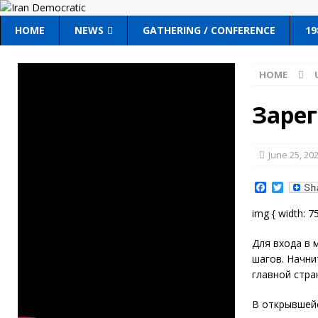
HOME
NEWS
GATHERING / CONFERENCE
19
HOME
Зарег
June 25, 20
F
T
a
w
c
i
img { width: 7
e
t
b
t
Для входа в 
o
e
o
r
шагов. Начни
k
главной стра
В открывшейс